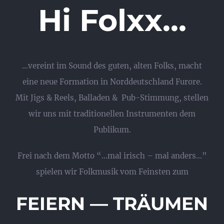
Hi Folxx…
…vereint im Sound des guten, alten Folks, macht
eine neue Formation in Norddeutschland Furore.
Mit Jigs & Reels, Balladen & Pub-Stimmung, stellen
wir uns mit traditionellen Instrumenten dem
Publikum.
Frei nach dem Motto “…mal irisch – mal anders…”
spielen wir Folkmusik vom Feinsten zum
FEIERN — TRÄUMEN