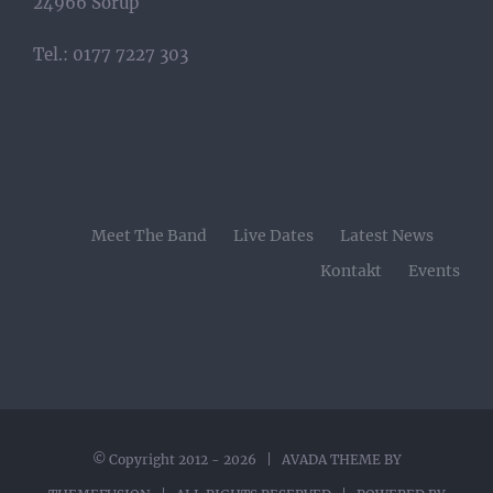
24966 Sörup
Tel.: 0177 7227 303
Meet The Band
Live Dates
Latest News
Kontakt
Events
© Copyright 2012 -
2026 | AVADA THEME BY