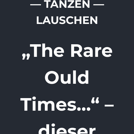
— TANZEN —
LAUSCHEN
„The Rare
Ould
Times…“ –
dieser